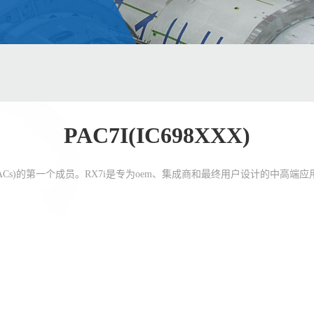
PAC7I(IC698XXX)
器 (PACs)的第一个成员。RX7i是专为oem、集成商和最终用户设计的中