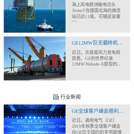
海上风电欧洲输电巨头
TenneT在德国北海的换流
站已达11座，可输送容量
62...
GE12MW巨无霸样机塔筒现身
近日，北极星风力发电网
获悉，GE的世界纪录
12MW Haliade-X原型的...
行业新闻
GE全球客户峰会顺利闭幕 助力合作伙伴全方位能力建设
近日，通用电气（GE）
2019年秋季全球客户峰会
在GE位于纽约的克劳顿维