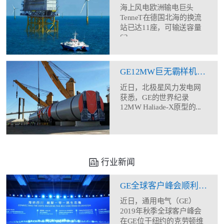
海上风电欧洲输电巨头
TenneT在德国北海的换流
站已达11座，可输送容量
62...
GE12MW巨无霸样机塔筒现身
近日，北极星风力发电网
获悉，GE的世界纪录
12MW Haliade-X原型的...
行业新闻
GE全球客户峰会顺利闭幕 助力合作伙伴全方位能力建设
近日，通用电气（GE）
2019年秋季全球客户峰会
在GE位于纽约的克劳顿维