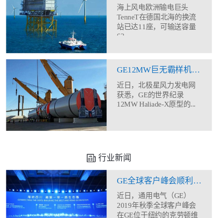
海上风电欧洲输电巨头
TenneT在德国北海的换流
站已达11座，可输送容量
62...
GE12MW巨无霸样机塔筒现身
近日，北极星风力发电网
获悉，GE的世界纪录
12MW Haliade-X原型的...
行业新闻
GE全球客户峰会顺利闭幕 助力合作伙伴全方位能力建设
近日，通用电气（GE）
2019年秋季全球客户峰会
在GE位于纽约的克劳顿维