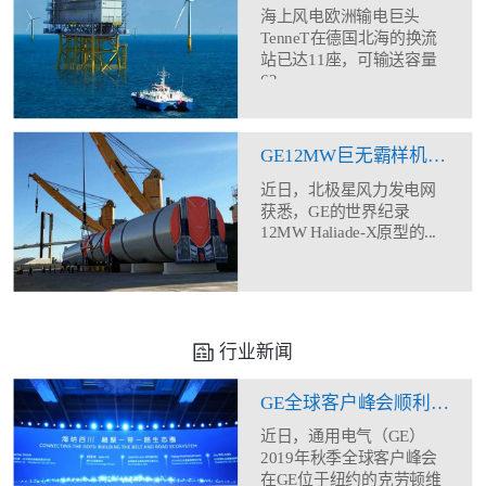
海上风电欧洲输电巨头
TenneT在德国北海的换流
站已达11座，可输送容量
62...
GE12MW巨无霸样机塔筒现身
近日，北极星风力发电网
获悉，GE的世界纪录
12MW Haliade-X原型的...
行业新闻
GE全球客户峰会顺利闭幕 助力合作伙伴全方位能力建设
近日，通用电气（GE）
2019年秋季全球客户峰会
在GE位于纽约的克劳顿维