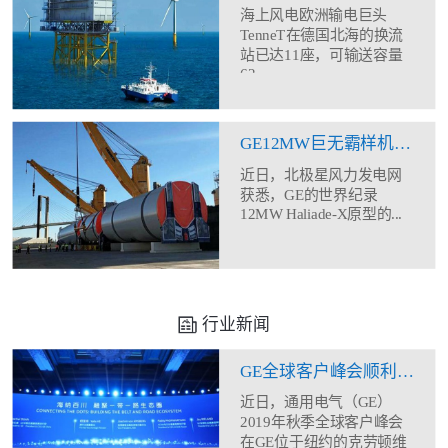
海上风电欧洲输电巨头
TenneT在德国北海的换流
站已达11座，可输送容量
62...
GE12MW巨无霸样机塔筒现身
近日，北极星风力发电网
获悉，GE的世界纪录
12MW Haliade-X原型的...
行业新闻
GE全球客户峰会顺利闭幕 助力合作伙伴全方位能力建设
近日，通用电气（GE）
2019年秋季全球客户峰会
在GE位于纽约的克劳顿维