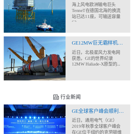
海上风电欧洲输电巨头
TenneT在德国北海的换流
站已达11座，可输送容量
62...
GE12MW巨无霸样机塔筒现身
近日，北极星风力发电网
获悉，GE的世界纪录
12MW Haliade-X原型的...
行业新闻
GE全球客户峰会顺利闭幕 助力合作伙伴全方位能力建设
近日，通用电气（GE）
2019年秋季全球客户峰会
在GE位于纽约的克劳顿维