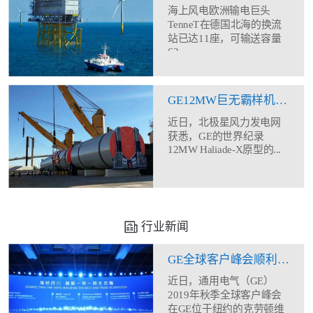
海上风电欧洲输电巨头
TenneT在德国北海的换流
站已达11座，可输送容量
62...
GE12MW巨无霸样机塔筒现身
近日，北极星风力发电网
获悉，GE的世界纪录
12MW Haliade-X原型的...
行业新闻
GE全球客户峰会顺利闭幕 助力合作伙伴全方位能力建设
近日，通用电气（GE）
2019年秋季全球客户峰会
在GE位于纽约的克劳顿维