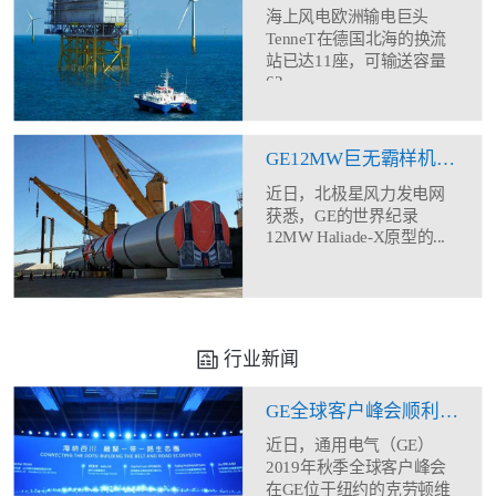
海上风电欧洲输电巨头
TenneT在德国北海的换流
站已达11座，可输送容量
62...
GE12MW巨无霸样机塔筒现身
近日，北极星风力发电网
获悉，GE的世界纪录
12MW Haliade-X原型的...
行业新闻
GE全球客户峰会顺利闭幕 助力合作伙伴全方位能力建设
近日，通用电气（GE）
2019年秋季全球客户峰会
在GE位于纽约的克劳顿维